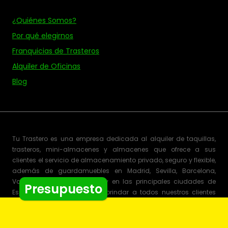
¿Quiénes Somos?
Por qué elegirnos
Franquicias de Trasteros
Alquiler de Oficinas
Blog
Tu Trastero es una empresa dedicada al alquiler de taquillas,
trasteros, mini-almacenes y almacenes que ofrece a sus
clientes el servicio de almacenamiento privado, seguro y flexible,
además de guardamuebles en Madrid, Sevilla, Barcelona,
Valencia, Bilbao, Valladolid y en las principales ciudades de
Presupuesto
España. Nuestro objetivo es brindar a todos nuestros clientes
tanto si es particular, como autónomo o empresa, un
asesoramiento personalizado para que contrate sólo el espacio
que necesita por el tiempo que desee. Nuestro amplio