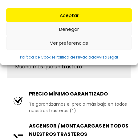
Accesibilidad
Aceptar
Acceso personalizado 24/7
Denegar
Seguridad
Ver preferencias
Cámaras de vídeo-vigilancia
Política de Cookies
Politica de Privacidad
Aviso Legal
Atención Personalizada
Mucho más que un trastero
PRECIO MÍNIMO GARANTIZADO
Te garantizamos el precio más bajo en todos
nuestros trasteros (*)
ASCENSOR / MONTACARGAS
EN TODOS
NUESTROS TRASTEROS