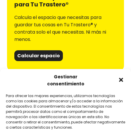
para Tu Trastero
®
Calcula el espacio que necesitas para
guardar tus cosas en Tu Trastero® y
contrata solo el que necesitas. Ni más ni
menos.
Calcular espacio
Gestionar
consentimiento
Para ofrecer las mejores experiencias, utilizamos tecnologías
como las cookies para almacenar y/o acceder a la información
¿POR QUÉ ELEGIRNO
S COMO TU
del dispositivo. El consentimiento de estas tecnologías nos
TRASTERO
?
permitirá procesar datos como el comportamiento de
navegación o las identificaciones únicas en este sitio. No
Flexibilidad
consentir o retirar el consentimiento, puede afectar negativamente
a ciertas características y funciones.
Paga el espacio que necesita