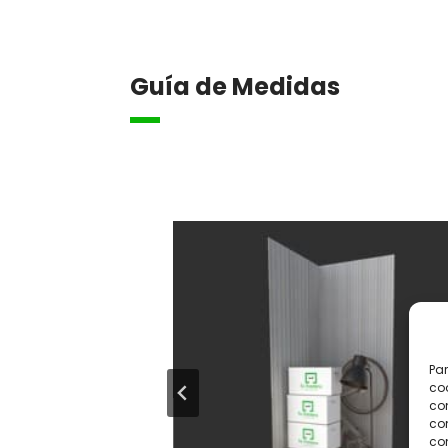
Guía de Medidas
Par
coo
co
com
con