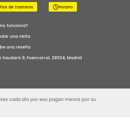
os de trasteros
Horario
mo funciona?
dar una visita
ibe una reseña
e Xaudaró 9, Fuencarral, 28034, Madrid
entes cada día por eso pagan menos por su