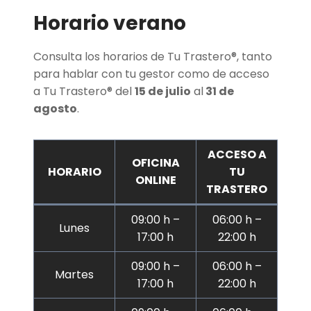
Horario verano
Consulta los horarios de Tu Trastero®, tanto
para hablar con tu gestor como de acceso
a Tu Trastero® del
15 de julio
al
31 de
agosto
.
ACCESO A
OFICINA
HORARIO
TU
ONLINE
TRASTERO
09:00 h –
06:00 h –
Lunes
17:00 h
22:00 h
09:00 h –
06:00 h –
Martes
17:00 h
22:00 h