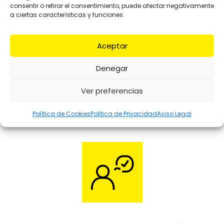
consentir o retirar el consentimiento, puede afectar negativamente
a ciertas características y funciones.
Todo nuestros Centros tienen carretillas,
transpalet y apilador
Aceptar
Recepción y Envío de
mercancía
Denegar
Te garantizamos un profesional servicio, con
Ver preferencias
un amplio horario
Política de Cookies
Politica de Privacidad
Aviso Legal