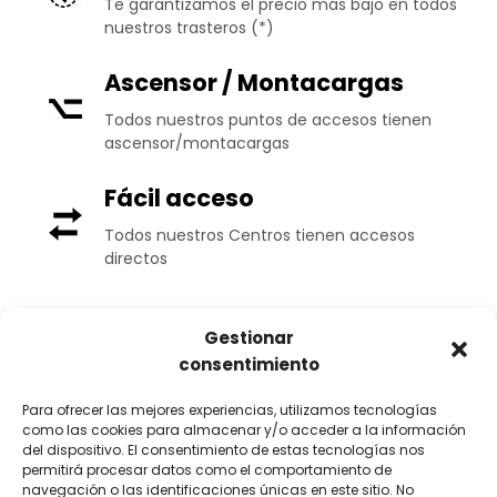
Te garantizamos el precio más bajo en todos
nuestros trasteros (*)
Ascensor / Montacargas
Todos nuestros puntos de accesos tienen
ascensor/montacargas
Fácil acceso
Todos nuestros Centros tienen accesos
directos
Gestionar
Clave de Acceso
consentimiento
Personalizada
Para ofrecer las mejores experiencias, utilizamos tecnologías
Acceso mediante código privado y
como las cookies para almacenar y/o acceder a la información
personalizado al Centro
del dispositivo. El consentimiento de estas tecnologías nos
permitirá procesar datos como el comportamiento de
Carretillas
navegación o las identificaciones únicas en este sitio. No