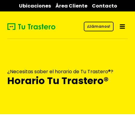
Saltar
Ubicaciones
Área Cliente
Contacto
al
contenido
¡Llámanos!
¿Necesitas saber el horario de Tu Trastero®?
Horario Tu Trastero®