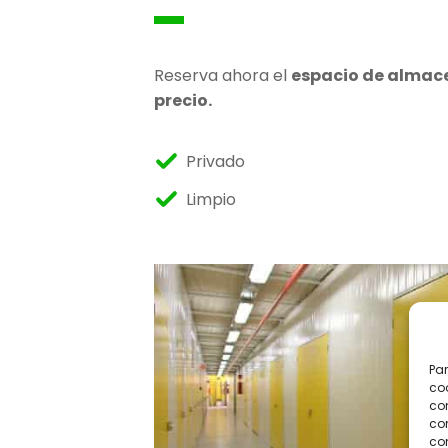
Reserva ahora el
espacio de alma
precio.
Privado
Limpio
Par
coo
co
com
con