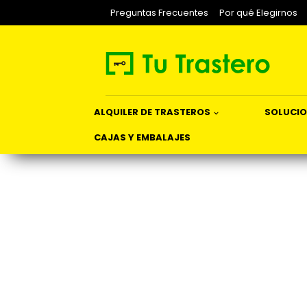
Saltar
Preguntas Frecuentes
Por qué Elegirnos
al
contenido
ALQUILER DE TRASTEROS
SOLUCIO
CAJAS Y EMBALAJES