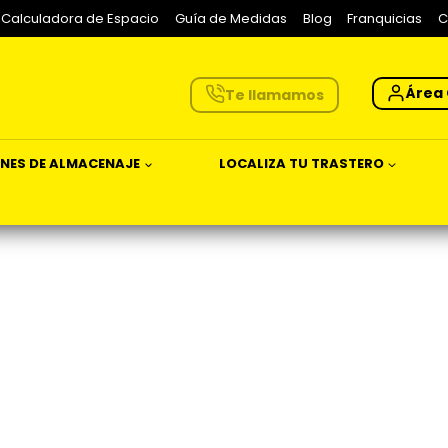
Calculadora de Espacio
Guía de Medidas
Blog
Franquicias
C
Área 
Te llamamos
NES DE ALMACENAJE
LOCALIZA TU TRASTERO