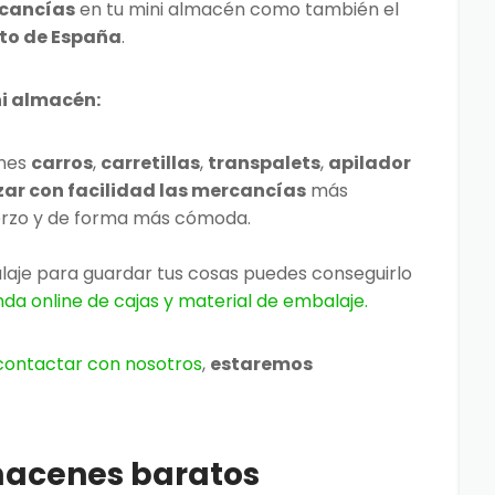
rcancías
en tu mini almacén como también el
nto de España
.
i almacén:
enes
carros
,
carretillas
,
transpalets
,
apilador
ar con facilidad las mercancías
más
erzo y de forma más cómoda.
alaje para guardar tus cosas puedes conseguirlo
nda online de cajas y material de embalaje.
contactar con nosotros
,
estaremos
lmacenes
baratos