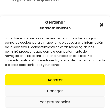
Gestionar
consentimiento
Para ofrecer las mejores experiencias, utilizamos tecnologías
como las cookies para almacenar y/o acceder a la información
del dispositivo. El consentimiento de estas tecnologías nos
permitirá procesar datos como el comportamiento de
navegación o las identificaciones únicas en este sitio. No
consentir o retirar el consentimiento, puede afectar negativamente
a ciertas características y funciones.
Aceptar
Cajas de cartón y material
Denegar
de embalaje para
Ver preferencias
mudanzas