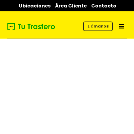
Saltar
Ubicaciones
Área Cliente
Contacto
al
contenido
¡Llámanos!