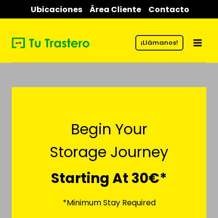
Skip
Ubicaciones
Área Cliente
Contacto
to
content
¡Llámanos!
Begin Your
Storage Journey
Starting At 30€*
*Minimum Stay Required