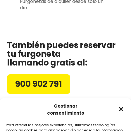
Furgonetas de alquiler desde solo un
día.
También puedes reservar
tu furgoneta
llamando gratis al:
900 902 791
Gestionar
Horario de atención de reservas:
consentimiento
Lunes – viernes: 09:00 h. – 20:00 h.
Sábados: 09:00 h. a 14:00 h.
Para ofrecer las mejores experiencias, utilizamos tecnologías
como las cookies para almacenar y/o acceder a la información