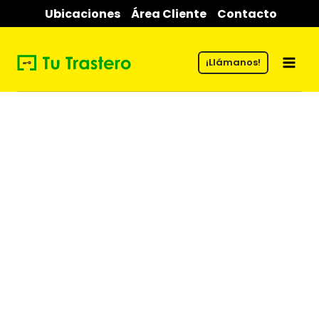
Saltar
Ubicaciones
Área Cliente
Contacto
al
contenido
¡Llámanos!