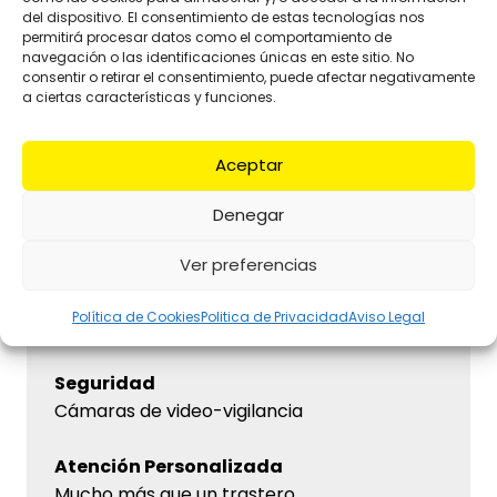
del dispositivo. El consentimiento de estas tecnologías nos
permitirá procesar datos como el comportamiento de
navegación o las identificaciones únicas en este sitio. No
consentir o retirar el consentimiento, puede afectar negativamente
a ciertas características y funciones.
Aceptar
¿Porqué Elegirnos?
Denegar
Flexibilidad
Paga el espacio que necesita
Ver preferencias
Accesibilidad
Política de Cookies
Politica de Privacidad
Aviso Legal
Acceso personalizado 24/7
Seguridad
Cámaras de video-vigilancia
Atención Personalizada
Mucho más que un trastero