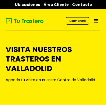
Saltar
Ubicaciones
Área Cliente
Contacto
al
contenido
¡Llámanos!
VISITA NUESTROS
TRASTEROS EN
VALLADOLID
Agenda tu visita en nuestro Centro de Valladolid.