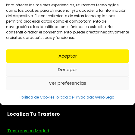
Para ofrecer las mejores experiencias, utilizamos tecnologías
como las cookies para almacenar y/o acceder a la información
del dispositivo. El consentimiento de estas tecnologías nos
permitirá procesar datos como el comportamiento de
navegación o las identificaciones únicas en este sitio. No
consentir o retirar el consentimiento, puede afectar negativamente
a ciertas características y funciones.
Aceptar
Denegar
Estamos para ayudarte, nuestro horario de
oficina online es de lunes a viernes de 08:00 a
Ver preferencias
21:00, y los sábados de 9:00 a 14:00
Política de Cookies
Politica de Privacidad
Aviso Legal
Localiza Tu Trastero
Trasteros en Madrid